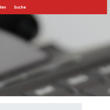
den
Suche
z